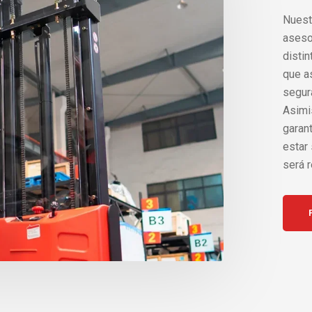
Nuest
aseso
disti
que as
segura
Asimi
garan
estar
será r