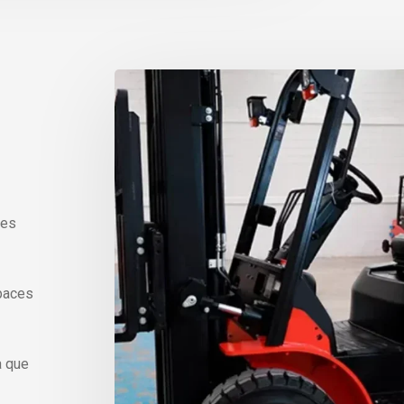
nes
paces
a que