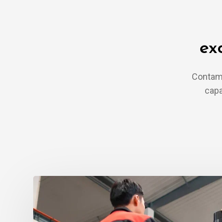
ex
Contamo
capa