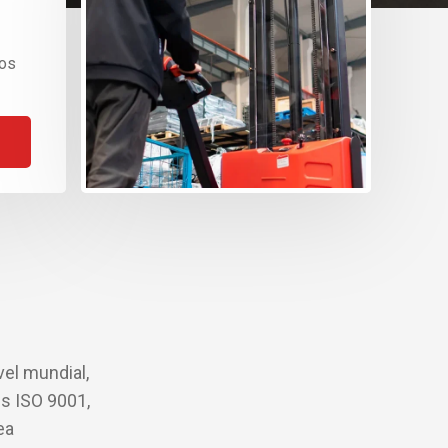
Con
tos
ase
nue
el mundial,
s ISO 9001,
ea