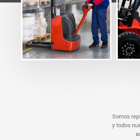
Descu
para 
Somos repr
y todos nu
a