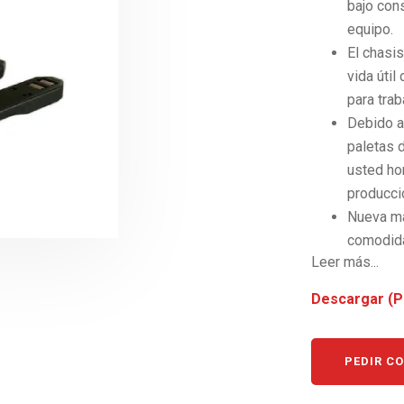
bajo cons
equipo.
El chasis
vida útil
para trab
Debido a 
paletas d
usted hor
producci
Nueva ma
comodida
Leer más...
descenso
ubicados 
Descargar (P
Botón de
operador
inconven
PEDIR C
Función 