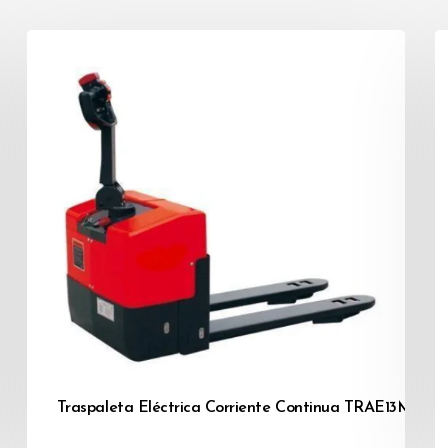
M20L-54 / TRAM20L-68
Traspaleta Eléctrica Corriente Continua TRAE13M