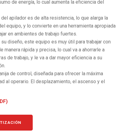
umo de energía, lo cual aumenta la eficiencia del
 del apilador es de alta resistencia, lo que alarga la
 del equipo, y lo convierte en una herramienta apropiada
ajar en ambientes de trabajo fuertes.
su diseño, este equipo es muy útil para trabajar con
e manera rápida y precisa, lo cual va a ahorrarle a
as de trabajo, y le va a dar mayor eficiencia a su
ón.
nija de control, diseñada para ofrecer la máxima
d al operario. El desplazamiento, el ascenso y el
 se logran con la simple acción de presionar botones
en la manija de control.
DF)
 parada de emergencia de fácil acceso permite al
 detener de inmediato al equipo si se presenta algún
iente.
OTIZACIÓN
antiretroceso disponible para prevenir velocidades de